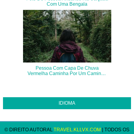
Com Uma Bengala
Pessoa Com Capa De Chuva
Vermelha Caminha Por Um Caminho
Exuberante Foto
© DIREITO AUTORAL
TRAVEL.KLLVX.COM
| TODOS OS