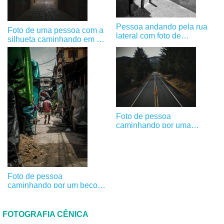
Pessoa andando pela rua
Foto de uma pessoa com a
lateral com foto de
silhueta caminhando em um
bagagem
túnel
Foto de pessoa
caminhando por uma
estrada rural pavimentada
Foto de pessoa
caminhando por um beco
estreito e coberto
FOTOGRAFIA CÊNICA