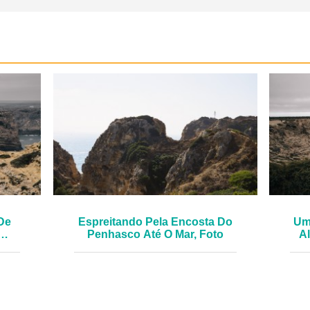
De
Espreitando Pela Encosta Do
Um
Penhasco Até O Mar, Foto
Al
o.