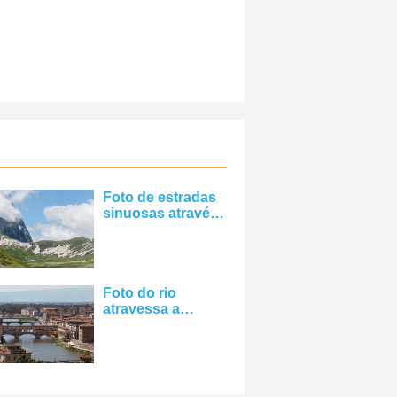
Foto de estradas
sinuosas através
das montanhas
Foto do rio
atravessa a
cidade