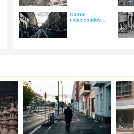
cidade.
Carros
estacionados
alinham uma foto
de rua vazia da
cidade