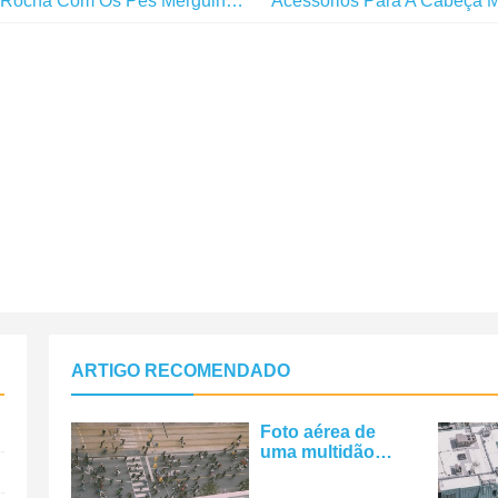
Um Homem Sentado Em Uma Rocha Com Os Pés Mergulhados Na Água.
Acessórios Para A Cabeça Mascu
ARTIGO RECOMENDADO
Foto aérea de
uma multidão
caminhando em
uma rua da