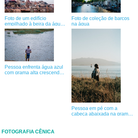
Foto de um edifício
Foto de coleção de barcos
empilhado à beira da água
na água
com barcos
Pessoa enfrenta água azul
com grama alta crescendo
nela Foto
Pessoa em pé com a
cabeça abaixada na grama
alta Foto
FOTOGRAFIA CÊNICA