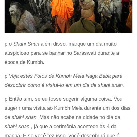
p o
Shahi Snan
além disso, marque um dia muito
auspicioso para se banhar no Saraswati durante a
época de Kumbh.
p
Veja estes
Fotos de Kumbh Mela Naga Baba
para
descobrir como é visitá-lo em um dia de shahi snan.
p Então sim, se eu fosse sugerir alguma coisa, Vou
sugerir uma visita ao Kumbh Mela durante um dos dias
de
shahi snan.
Mas não acabe na cidade no dia da
shahi
snan
, já que a cerimônia acontece às 4 da
manhã. E se você fez isso, você descobrirá que é