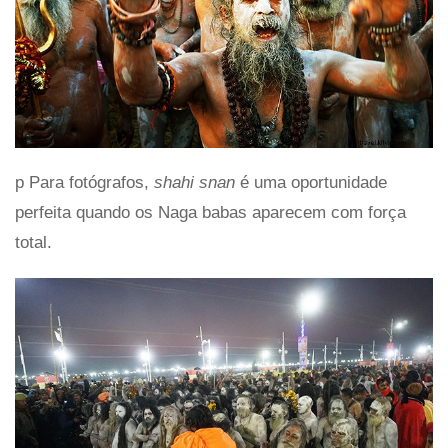
p Para fotógrafos,
shahi
snan
é uma oportunidade
perfeita quando os Naga babas aparecem com força
total.