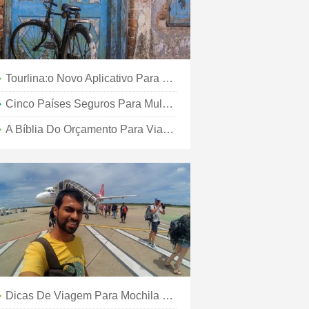
Tourlina:o Novo Aplicativo Para Mulheres Que Viajam Sozinhas
Cinco Países Seguros Para Mulheres Que Viajam Sozinhas
A Bíblia Do Orçamento Para Viagens Na Índia:dicas Importantes
Dicas De Viagem Para Mochila Em Nova York