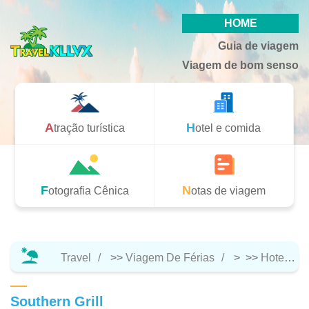
HOME
Guia de viagem
Viagem de bom senso
Atração turística
Hotel e comida
Fotografia Cênica
Notas de viagem
Travel
>>
Viagem De Férias
> >>
Hotel E Comida
Southern Grill