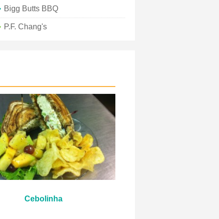
Bigg Butts BBQ
P.F. Chang's
Cebolinha