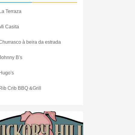
La Terraza
Mi Casita
Churrasco à beira da estrada
Johnny B's
Hugo's
Rib Crib BBQ &Grill