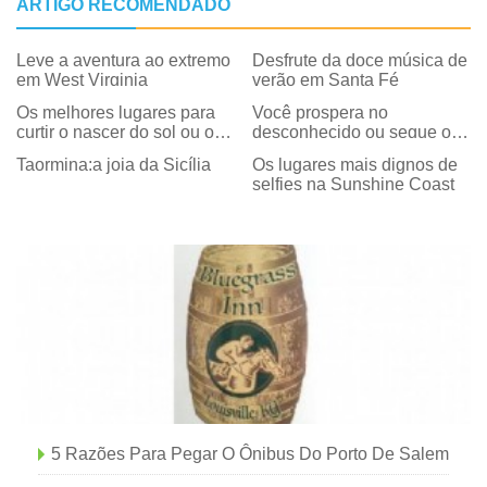
ARTIGO RECOMENDADO
Leve a aventura ao extremo
Desfrute da doce música de
em West Virginia
verão em Santa Fé
Os melhores lugares para
Você prospera no
curtir o nascer do sol ou o
desconhecido ou segue o
pôr do sol na Virgínia
caminho seguro?
Taormina:a joia da Sicília
Os lugares mais dignos de
selfies na Sunshine Coast
5 Razões Para Pegar O Ônibus Do Porto De Salem