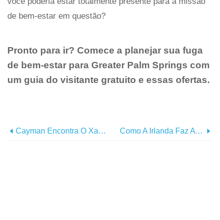
você poderia estar totalmente presente para a missão
de bem-estar em questão?
Pronto para ir? Comece a planejar sua fuga
de bem-estar para Greater Palm Springs com
um guia do visitante gratuito e essas ofertas.
Cayman Encontra O Xamã:os Poderes De Cura Da Fuga Da Sua Ilha
Como A Irlanda Faz A Temporada De Festivais Como Em Nenhum Outro Lugar Da Terra