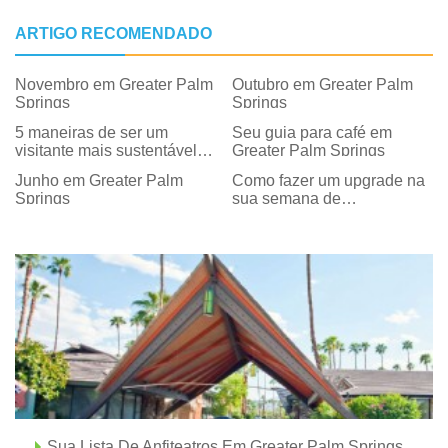
ARTIGO RECOMENDADO
Novembro em Greater Palm
Outubro em Greater Palm
Springs
Springs
5 maneiras de ser um
Seu guia para café em
visitante mais sustentável
Greater Palm Springs
em Greater Palm Springs
Junho em Greater Palm
Como fazer um upgrade na
Springs
sua semana de
restaurantes em Greater
Palm Springs
Sua Lista De Anfiteatros Em Greater Palm Springs