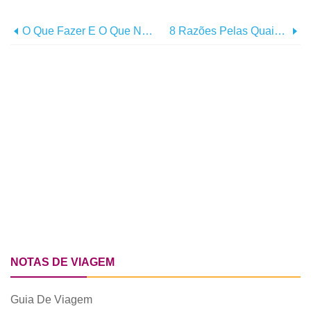
O Que Fazer E O Que Não Fazer Na Oktoberfest De Munique
8 Razões Pelas Quais Os Cruzeiros Regent Seven Seas Valem Cada Dólar
NOTAS DE VIAGEM
Guia De Viagem