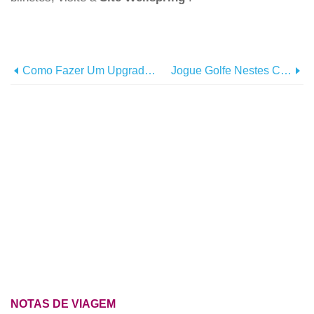
Como Fazer Um Upgrade Na Sua Semana De Restaurantes Em Greater Palm Springs
Jogue Golfe Nestes Campos De Golfe Certificados Pela Audubon
NOTAS DE VIAGEM