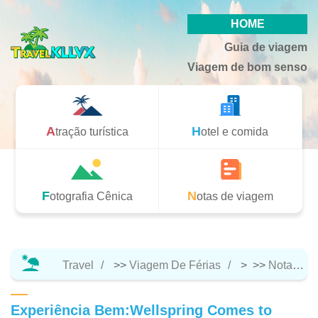
HOME
Guia de viagem
Viagem de bom senso
Atração turística
Hotel e comida
Fotografia Cênica
Notas de viagem
Travel
>>
Viagem De Férias
> >>
Notas De Viagem
Experiência Bem:Wellspring Comes to