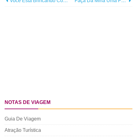
Você Está Brincando Comigo? Sete Cidades Surpreendentemente Amigas Da Criança
Faça Da Mina Uma Fortaleza:dez Dos Castelos Mais Adequados Para Crianças Do Mundo
NOTAS DE VIAGEM
Guia De Viagem
Atração Turística