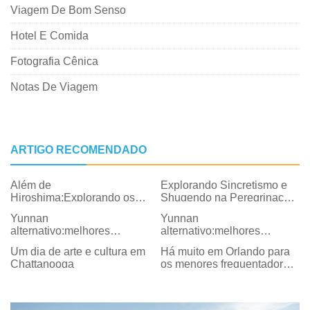
Viagem De Bom Senso
Hotel E Comida
Fotografia Cênica
Notas De Viagem
ARTIGO RECOMENDADO
Além de
Explorando Sincretismo e
Hiroshima:Explorando os
Shugendo na Peregrinação
tesouros escondidos das
Tohoku Yamabushi e
Yunnan
Yunnan
regiões San’in e San’yo
Shikoku
alternativo:melhores
alternativo:melhores
cidades e vilas para vencer
cidades e vilas para vencer
Um dia de arte e cultura em
Há muito em Orlando para
as multidões
as multidões
Chattanooga
os menores frequentadores
do parque e seus pais