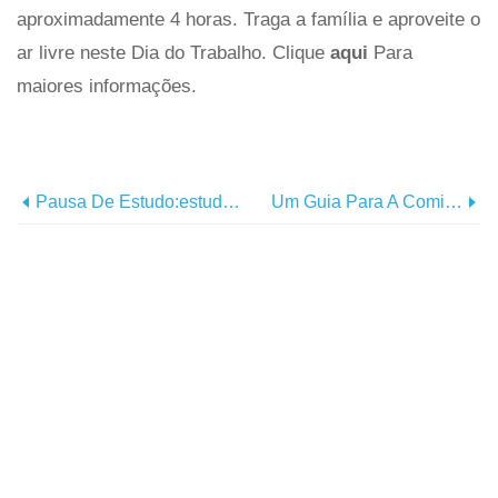
aproximadamente 4 horas. Traga a família e aproveite o
ar livre neste Dia do Trabalho. Clique
aqui
Para
maiores informações.
Pausa De Estudo:estudantes Universitários De Chattanooga Oferecem Seus Pontos De Encontro Favoritos
Um Guia Para A Comida Fora Do Caminho Batido Em Chattanooga