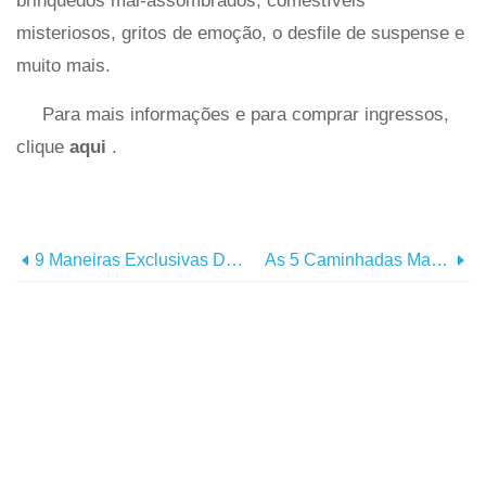
brinquedos mal-assombrados, comestíveis
misteriosos, gritos de emoção, o desfile de suspense e
muito mais.
Para mais informações e para comprar ingressos,
clique
aqui
.
9 Maneiras Exclusivas De Sair Nesta Primavera E Verão No Coração Do Centro De Chattanooga
As 5 Caminhadas Mais Difíceis Em Chattanooga