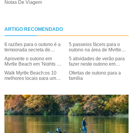
Notas De Viagem
ARTIGO RECOMENDADO
6 razões para o outono é a
5 passeios fáceis para o
temporada secreta de
outono na área de Myrtle
Myrtle Beach
Beach
Aproveite o outono em
5 atividades de verão para
Myrtle Beach em 'Nights At
fazer neste outono em
Nance'
Myrtle Beach
Walk Myrtle Beach:os 10
Ofertas de outono para a
melhores locais para um
família
passeio no outono