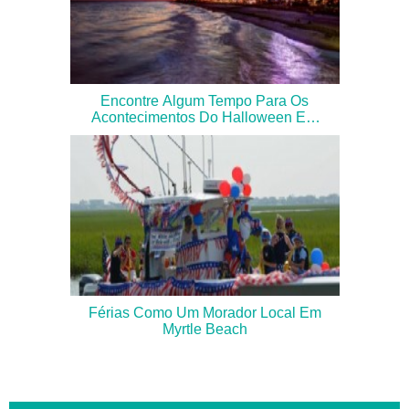
Encontre Algum Tempo Para Os
Acontecimentos Do Halloween Em
Myrtle Beach!
Férias Como Um Morador Local Em
Myrtle Beach