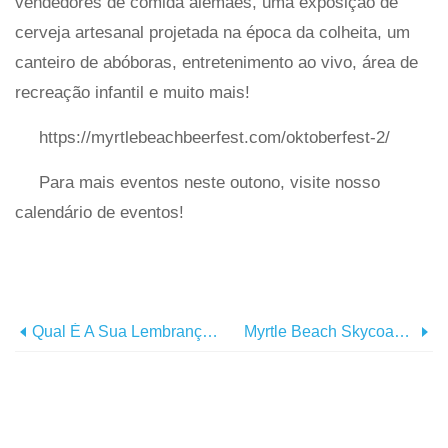
vendedores de comida alemães, uma exposição de
cerveja artesanal projetada na época da colheita, um
canteiro de abóboras, entretenimento ao vivo, área de
recreação infantil e muito mais!
https://myrtlebeachbeerfest.com/oktoberfest-2/
Para mais eventos neste outono, visite nosso
calendário de eventos!
Qual É A Sua Lembrança Favorita De Myrtle Beach
Myrtle Beach Skycoaster