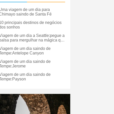
Uma viagem de um dia para
Chimayo saindo de Santa Fé
10 principais destinos de negócios
dos sonhos
Viagem de um dia a Seattle:pegue a
balsa para mergulhar na mágica que
é a ilha de Vashon
Viagem de um dia saindo de
Tempe:Antelope Canyon
Viagem de um dia saindo de
Tempe:Jerome
Viagem de um dia saindo de
Tempe:Payson