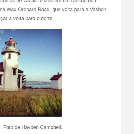
s cheios de vacas felizes em um rancho bem
á na Wax Orchard Road, que volta para a Vashon
r a volta para o norte.
. Foto de Hayden Campbell.