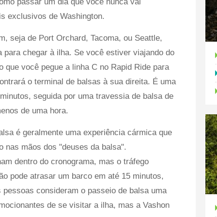
como passar um dia que você nunca vai
s exclusivos de Washington.
, seja de Port Orchard, Tacoma, ou Seattle,
 para chegar à ilha. Se você estiver viajando do
o que você pegue a linha C no Rapid Ride para
ntrará o terminal de balsas à sua direita. É uma
e minutos, seguida por uma travessia de balsa de
menos de uma hora.
balsa é geralmente uma experiência cármica que
eto nas mãos dos "deuses da balsa".
am dentro do cronograma, mas o tráfego
ão pode atrasar um barco em até 15 minutos,
as pessoas consideram o passeio de balsa uma
mocionantes de se visitar a ilha, mas a Vashon