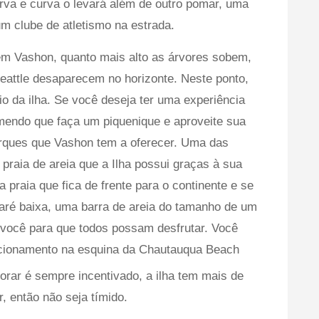
rva e curva o levará além de outro pomar, uma
um clube de atletismo na estrada.
em Vashon, quanto mais alto as árvores sobem,
Seattle desaparecem no horizonte. Neste ponto,
io da ilha. Se você deseja ter uma experiência
mendo que faça um piquenique e aproveite sua
rques que Vashon tem a oferecer. Uma das
 praia de areia que a Ilha possui graças à sua
a praia que fica de frente para o continente e se
maré baixa, uma barra de areia do tamanho de um
 você para que todos possam desfrutar. Você
acionamento na esquina da Chautauqua Beach
orar é sempre incentivado, a ilha tem mais de
r, então não seja tímido.