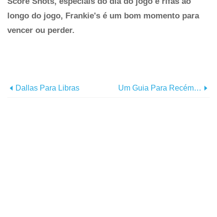
Score Shots, especiais do dia do jogo e rifas ao
longo do jogo, Frankie's é um bom momento para
vencer ou perder.
Dallas Para Libras
Um Guia Para Recém-Chegados À Feira Estadual Do Texas