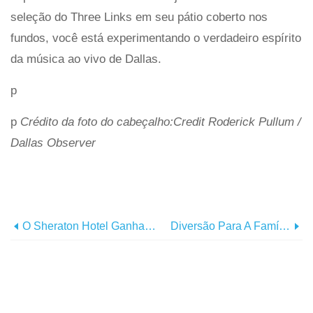
seleção do Three Links em seu pátio coberto nos
fundos, você está experimentando o verdadeiro espírito
da música ao vivo de Dallas.
p
p
Crédito da foto do cabeçalho:Credit Roderick Pullum /
Dallas Observer
O Sheraton Hotel Ganha Uma Nova Cara:confira Seus Cinco Novos Conceitos De Restaurantes
Diversão Para A Família Sensorial Em Dallas