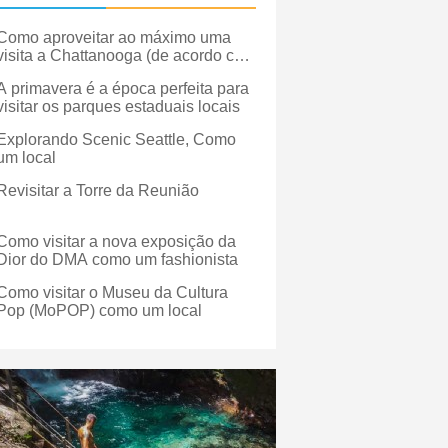
Como aproveitar ao máximo uma
visita a Chattanooga (de acordo com
um morador ao longo da vida)
A primavera é a época perfeita para
visitar os parques estaduais locais
Explorando Scenic Seattle, Como
um local
Revisitar a Torre da Reunião
Como visitar a nova exposição da
Dior do DMA como um fashionista
Como visitar o Museu da Cultura
Pop (MoPOP) como um local