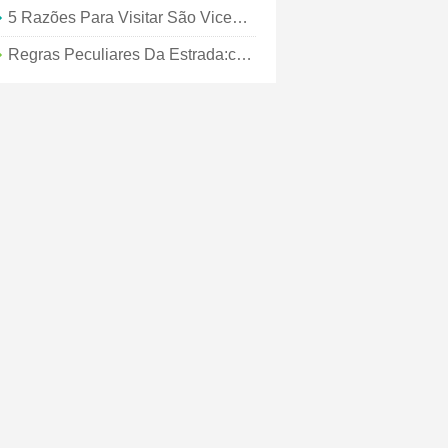
5 Razões Para Visitar São Vicente E Granadinas
Regras Peculiares Da Estrada:como Dirigir Como Um Habitante Local