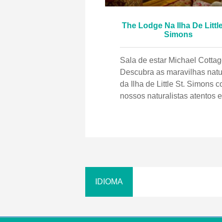
The Lodge Na Ilha De Little
Simons
Sala de estar Michael Cotta
Descubra as maravilhas natu
da Ilha de Little St. Simons 
nossos naturalistas atentos e
experientes. Lombo de porco
assado Dólares de areia na
praia The Michael Cottage
Carvalhos forrados de musg
Desfrutando de um piqueniq
em Low Country Boil na prai
Observação de pássaros em
uma torre Passeio de bicicleta
na praia Sala de Jantar Principal
Pesca com mosca no riacho