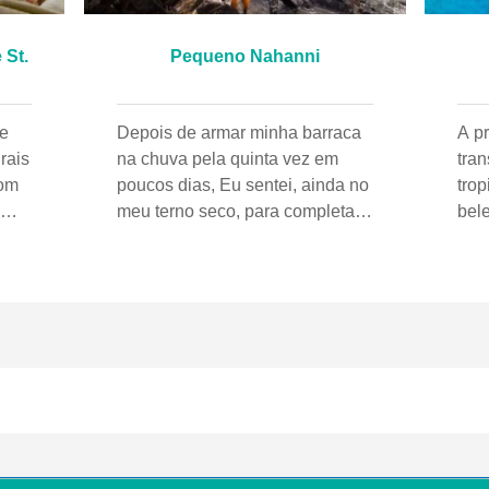
 St.
Pequeno Nahanni
ge
Depois de armar minha barraca
A p
rais
na chuva pela quinta vez em
tra
com
poucos dias, Eu sentei, ainda no
tro
meu terno seco, para completar
bel
minhas abluções faciais diárias
cri
com um lenço úmido. Ao meu
ver
redor, as florestas úmidas dos
ente
o
Territórios do Noroeste do
e ar
ue
Canadá fizeram o possível para
sua
a
me impedir de sentir qualquer
isol
sensação de secura. Eu estava
par
com frio, molhado, e cansado;
úni
tudo isso aumentou a dor em
Zak
meu corpo. Lyn Elliott, o líder da
e o