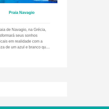
Praia Navagio
raia de Navagio, na Grécia,
nsformará seus sonhos
picais em realidade com a
eza de um azul e branco que
ará um oásis naufragado. Na
dade, você não será capaz de
nder, águas azuis cristalinas
eia de cascalho fino fora de
 mente por décadas. O
amento da ilha só contribui
a a atmosfera espetacular e
ca de Navagio na Ilha de
ynthos. As águas azul-bebê
s imponentes penhascos