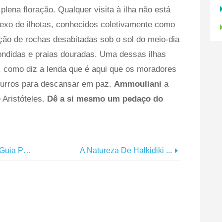
plena floração. Qualquer visita à ilha não está
exo de ilhotas, conhecidos coletivamente como
eção de rochas desabitadas sob o sol do meio-dia
ndidas e praias douradas. Uma dessas ilhas
 como diz a lenda que é aqui que os moradores
burros para descansar em paz.
Ammouliani
a
 Aristóteles.
Dê a si mesmo um pedaço do
Em Um Orçamento? O Melhor Guia Para Santorini
A Natureza De Halkidiki ...