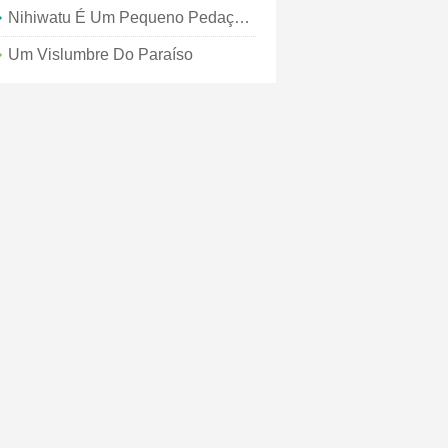
Nihiwatu É Um Pequeno Pedaço Do Paraíso Na Indonésia
Um Vislumbre Do Paraíso