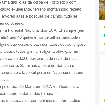
é uma das joias da coroa de Porto Rico com
etação exuberante, terreno montanhoso repleto
, árvores altas e bosques de bambu, tudo se
res do oceano.
istema Florestal Nacional dos EUA, El Yunque (em
hu) tem 40 quilômetros de trilhas para todas
lguns são curtos e pavimentados, outros longos,
ão. Quase todos ganham alguma elevação; um
o, cerca de 3.500 pés acima do nível do mar.
lado norte, 25 milhas a leste de San Juan,
s, enquanto o lado sul perto de Naguabo mantém
tiva.
pelo furacão Maria em 2017, verifique o site
das sobre o status das trilhas.
s e agradáveis, com painéis de informações e