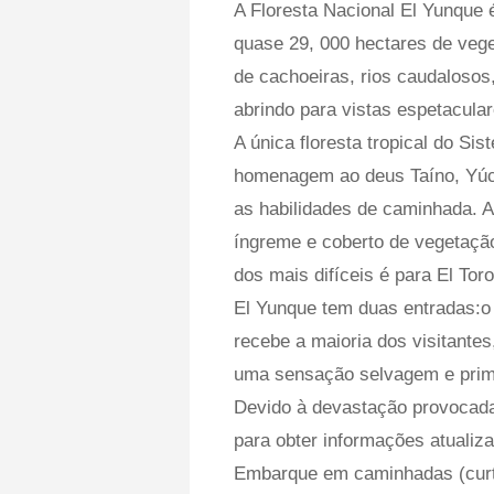
A Floresta Nacional El Yunque 
quase 29, 000 hectares de veg
de cachoeiras, rios caudalosos
abrindo para vistas espetacula
A única floresta tropical do S
homenagem ao deus Taíno, Yúca
as habilidades de caminhada. A
íngreme e coberto de vegetaç
dos mais difíceis é para El Tor
El Yunque tem duas entradas:o 
recebe a maioria dos visitante
uma sensação selvagem e primi
Devido à devastação provocada 
para obter informações atualiza
Embarque em caminhadas (curta