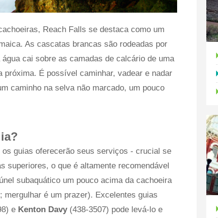
cachoeiras, Reach Falls se destaca como um
amaica. As cascatas brancas são rodeadas por
 a água cai sobre as camadas de calcário de uma
na próxima. É possível caminhar, vadear e nadar
r um caminho na selva não marcado, um pouco
ia?
 os guias oferecerão seus serviços - crucial se
nas superiores, o que é altamente recomendável
túnel subaquático um pouco acima da cachoeira
; mergulhar é um prazer). Excelentes guias
98) e
Kenton Davy
(438-3507) pode levá-lo e