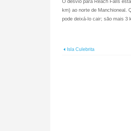
O desvio para Reach Falls est
km) ao norte de Manchioneal. Q
pode deixá-lo cair; são mais 3 
Isla Culebrita