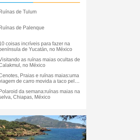
Ruínas de Tulum
Ruínas de Palenque
10 coisas incríveis para fazer na
península de Yucatán, no México
Visitando as ruínas maias ocultas de
Calakmul, no México
Cenotes, Praias e ruínas maias:uma
viagem de carro movida a taco pelo
Yucatan
Polaroid da semana:ruínas maias na
selva, Chiapas, México