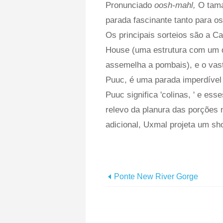
Pronunciado
oosh-mahl,
O tama
parada fascinante tanto para o
Os principais sorteios são a C
House (uma estrutura com um d
assemelha a pombais), e o vast
Puuc, é uma parada imperdível 
Puuc significa 'colinas, ' e es
relevo da planura das porções 
adicional, Uxmal projeta um sh
Ponte New River Gorge