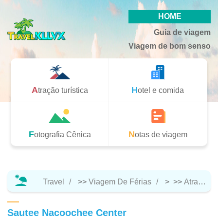
HOME
Guia de viagem
Viagem de bom senso
Atração turística
Hotel e comida
Fotografia Cênica
Notas de viagem
Travel
>>
Viagem De Férias
> >>
Atração Turística
Sautee Nacoochee Center