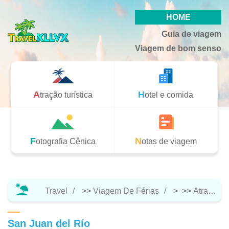
HOME
Guia de viagem
Viagem de bom senso
Atração turística
Hotel e comida
Fotografia Cênica
Notas de viagem
Travel
>>
Viagem De Férias
> >>
Atração Turística
San Juan del Río