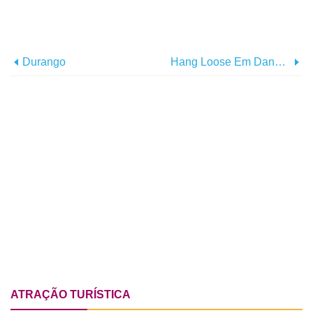
Durango
Hang Loose Em Dana Point Para O Dia De Surf Na Califórnia
ATRAÇÃO TURÍSTICA