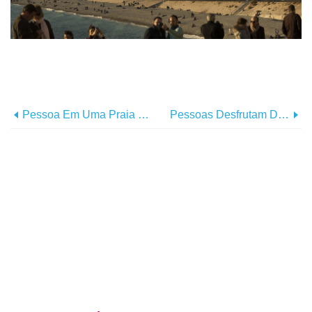
Pessoa Em Uma Praia Com As Mãos Para Cima Em Foto Preto E Branco
Pessoas Desfrutam Da Água Fria De Uma Cachoeira Ladeada Por Uma Floresta Foto