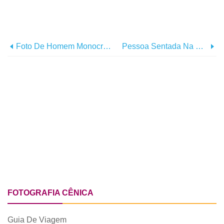
Foto De Homem Monocromático Sozinho, Olhando Além Da Costa
Pessoa Sentada Na Calçada Ao Lado Da Foto Das Malas
FOTOGRAFIA CÊNICA
Guia De Viagem