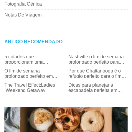
Fotografia Cênica
Notas De Viagem
ARTIGO RECOMENDADO
5 cidades que
Nashville:o fim de semana
proporcionam uma
prolongado perfeito para
escapadela de fim de
longe
O fim de semana
Por que Chattanooga é o
semana perfeita
prolongado perfeito em
refúgio perfeito para o fim
Newport, RI
de semana saindo de
The Travel Effect:Ladies
Dicas para planejar a
Nashville
’Weekend Getaway
escapadela perfeita em
família para Orlando