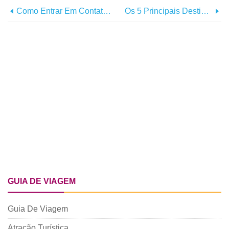
Como Entrar Em Contato Com Conselhos De Turismo Para Patrocínios De Blogs De Viagens
Os 5 Principais Destinos De Férias Em Kerala
GUIA DE VIAGEM
Guia De Viagem
Atração Turística