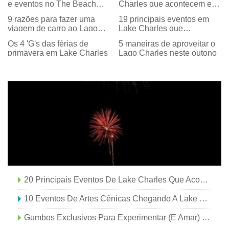
e eventos no The Beach
Charles que acontecem em
2021
julho
9 razões para fazer uma
19 principais eventos em
viagem de carro ao Lago
Lake Charles que
Charles
acontecerão em abril de
Os 4 'G's das férias de
5 maneiras de aproveitar o
2018
primavera em Lake Charles
Lago Charles neste outono
20 Principais Eventos De Lake Charles Que Acontecerão Em Maio De 2018
10 Eventos De Artes Cênicas Chegando A Lake Charles
Gumbos Exclusivos Para Experimentar (e Amar) Em Lake Charles