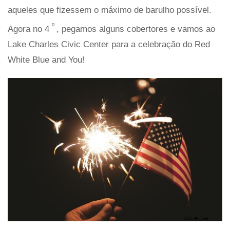
aqueles que fizessem o máximo de barulho possível.
º
Agora no 4
, pegamos alguns cobertores e vamos ao
Lake Charles Civic Center para a celebração do Red
White Blue and You!