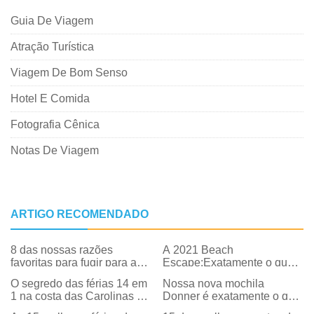
Guia De Viagem
Atração Turística
Viagem De Bom Senso
Hotel E Comida
Fotografia Cênica
Notas De Viagem
ARTIGO RECOMENDADO
8 das nossas razões
A 2021 Beach
favoritas para fugir para as
Escape:Exatamente o que o
Bahamas
DR ordenou
O segredo das férias 14 em
Nossa nova mochila
1 na costa das Carolinas do
Donner é exatamente o que
Sul
o médico receitou | Revisão