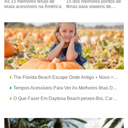
As 15 melhores férias de
15 dos melhores pontos de
do Produto
praia acessíveis na América
férias para viagens de
verão nos EUA
The Florida Beach Escape Onde Antigo + Novo =Épico
Tempos Acessíveis Para Ver As Melhores Ilhas Do Mundo
O Que Fazer Em Daytona Beach:peixes-Boi, Carros De Corrida E Ciclismo Na Areia