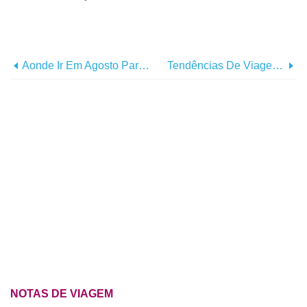
Aonde Ir Em Agosto Para Conhecer A Vida Selvagem E A Natureza
Tendências De Viagens Para 2019:céu Escuro
NOTAS DE VIAGEM