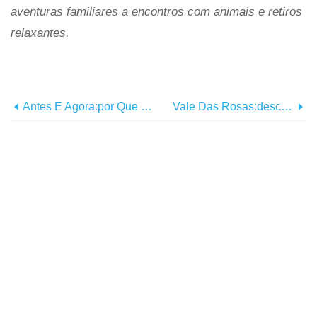
aventuras familiares a encontros com animais e retiros
relaxantes.
Antes E Agora:por Que Viajar Em Família Nunca Foi Melhor
Vale Das Rosas:descubra O Festival Floral De Marrocos