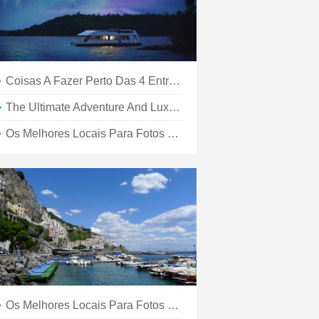
Coisas A Fazer Perto Das 4 Entradas Do Parque Nacional De Shenandoah
The Ultimate Adventure And Luxury Guide To Banff National Park
Os Melhores Locais Para Fotos No Parque Nacional De Banff
Os Melhores Locais Para Fotos No Parque Nacional De Yosemite