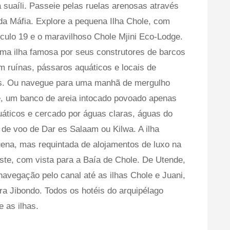
 suaíli. Passeie pelas ruelas arenosas através
 da Máfia. Explore a pequena Ilha Chole, com
culo 19 e o maravilhoso Chole Mjini Eco-Lodge.
ma ilha famosa por seus construtores de barcos
m ruínas, pássaros aquáticos e locais de
des. Ou navegue para uma manhã de mergulho
, um banco de areia intocado povoado apenas
áticos e cercado por águas claras, águas do
 de voo de Dar es Salaam ou Kilwa. A ilha
ena, mas requintada de alojamentos de luxo na
ste, com vista para a Baía de Chole. De Utende,
avegação pelo canal até as ilhas Chole e Juani,
ra Jibondo. Todos os hotéis do arquipélago
 as ilhas.