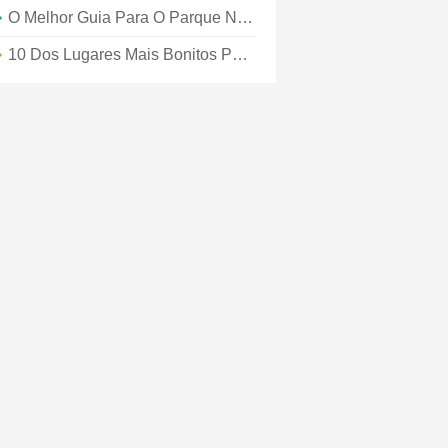
O Melhor Guia Para O Parque Nacional De Yosemite
10 Dos Lugares Mais Bonitos Para Se Visitar Na Tanzânia