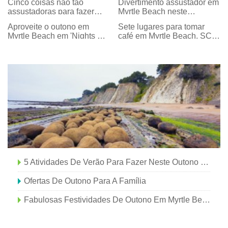
Cinco coisas não tão
Divertimento assustador em
assustadoras para fazer
Myrtle Beach neste
com seus filhos neste
Halloween
Aproveite o outono em
Sete lugares para tomar
Halloween em Myrtle Beach
Myrtle Beach em 'Nights At
café em Myrtle Beach, SC,
Nance'
Esta queda
5 Atividades De Verão Para Fazer Neste Outono Em Myrtle Beach
Ofertas De Outono Para A Família
Fabulosas Festividades De Outono Em Myrtle Beach