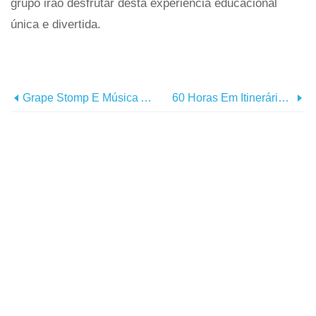
grupo irão desfrutar desta experiência educacional
única e divertida.
Grape Stomp E Música Ao Vivo Parte Do SeptemberFest!
60 Horas Em Itinerários De Myrtle Beach