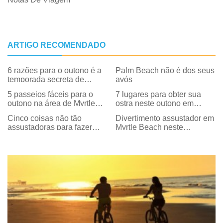
ARTIGO RECOMENDADO
6 razões para o outono é a
Palm Beach não é dos seus
temporada secreta de
avós
Myrtle Beach
5 passeios fáceis para o
7 lugares para obter sua
outono na área de Myrtle
ostra neste outono em
Beach
Myrtle Beach
Cinco coisas não tão
Divertimento assustador em
assustadoras para fazer
Myrtle Beach neste
com seus filhos neste
Halloween
Halloween em Myrtle Beach