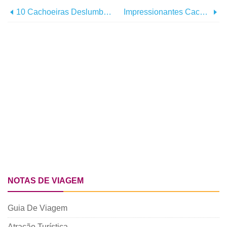
10 Cachoeiras Deslumbrantes Que Você Só Encontrará Em Nova York
Impressionantes Cachoeiras Congeladas Que Você Só Encontrará Em Nova York
NOTAS DE VIAGEM
Guia De Viagem
Atração Turística