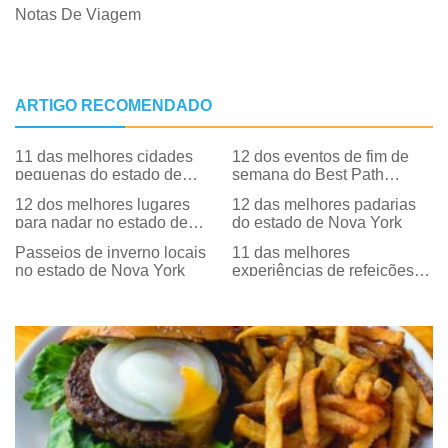
Notas De Viagem
ARTIGO RECOMENDADO
11 das melhores cidades
12 dos eventos de fim de
pequenas do estado de
semana do Best Path
Nova York
Through History no estado
12 dos melhores lugares
12 das melhores padarias
de Nova York
para nadar no estado de
do estado de Nova York
Nova York
Passeios de inverno locais
11 das melhores
no estado de Nova York
experiências de refeições
da fazenda para a mesa no
estado de Nova York