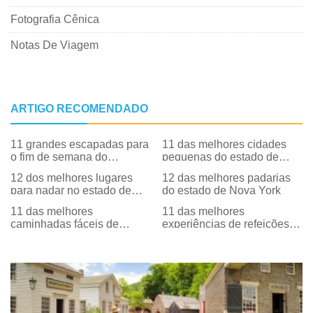
Fotografia Cênica
Notas De Viagem
ARTIGO RECOMENDADO
11 grandes escapadas para
11 das melhores cidades
o fim de semana do
pequenas do estado de
caminho através da história
Nova York
12 dos melhores lugares
12 das melhores padarias
no estado de Nova York
para nadar no estado de
do estado de Nova York
Nova York
11 das melhores
11 das melhores
caminhadas fáceis de
experiências de refeições
inverno no estado de Nova
da fazenda para a mesa no
York
estado de Nova York