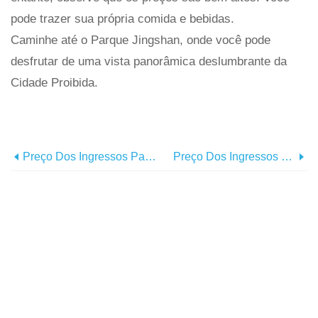
pode trazer sua própria comida e bebidas.
Caminhe até o Parque Jingshan, onde você pode
desfrutar de uma vista panorâmica deslumbrante da
Cidade Proibida.
Preço Dos Ingressos Para A Torre Inclinada De Pisa [Covid-19 Atualizado]
Preço Dos Ingressos Para O Duomo Florence - Tudo O Que Você Precisa Saber