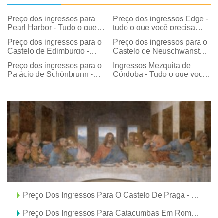
Preço dos ingressos para
Preço dos ingressos Edge -
Pearl Harbor - Tudo o que
tudo o que você precisa
você precisa saber
saber
Preço dos ingressos para o
Preço dos ingressos para o
Castelo de Edimburgo -
Castelo de Neuschwanstein
Tudo o que você precisa
- Tudo o que você precisa
Preço dos ingressos para o
Ingressos Mezquita de
saber
saber
Palácio de Schönbrunn -
Córdoba - Tudo o que você
Tudo o que você deve
deve saber
saber
Preço Dos Ingressos Para O Castelo De Praga - Tudo O Que Você Precisa Saber
Preço Dos Ingressos Para Catacumbas Em Roma - Tudo O Que Você Precisa Saber