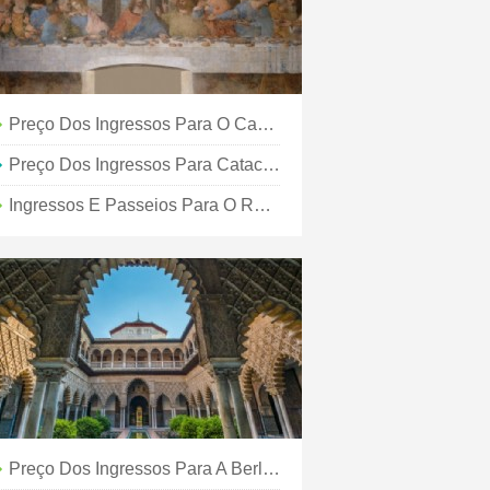
Preço Dos Ingressos Para O Castelo De Praga - Tudo O Que Você Precisa Saber
Preço Dos Ingressos Para Catacumbas Em Roma - Tudo O Que Você Precisa Saber
Ingressos E Passeios Para O Reichstag Dome - Tudo O Que Você Deve Saber
Preço Dos Ingressos Para A Berlin TV Tower - Tudo O Que Você Deve Saber