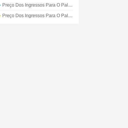
Preço Dos Ingressos Para O Palácio Real De Caserta - Tudo O Que Você Deve Saber
Preço Dos Ingressos Para O Palácio Real De Madrid - Tudo O Que Você Deve Saber