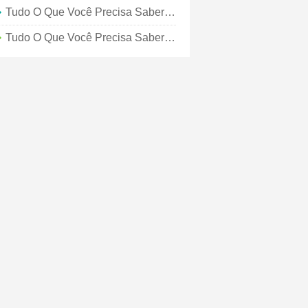
Tudo O Que Você Precisa Saber Sobre O Memorial Day Em Kansas City
Tudo O Que Você Precisa Saber Sobre A Primavera Em Kansas City