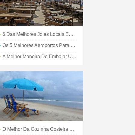
6 Das Melhores Joias Locais Em Myrtle Beach
Os 5 Melhores Aeroportos Para Comprar Lembranças De Última Hora
A Melhor Maneira De Embalar Uma Sacola De Praia
O Melhor Da Cozinha Costeira Da Carolina:Myrtle Beach