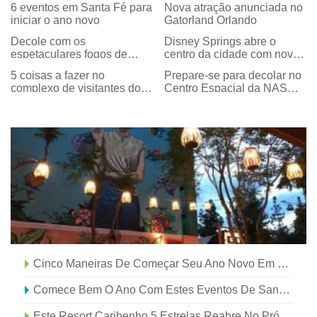
6 eventos em Santa Fé para
Nova atração anunciada no
iniciar o ano novo
Gatorland Orlando
Decole com os
Disney Springs abre o
espetaculares fogos de
centro da cidade com novas
artifício de Star Wars nos
lojas, Jantar e Cupcakes,
5 coisas a fazer no
Prepare-se para decolar no
estúdios de Hollywood da
Também!
complexo de visitantes do
Centro Espacial da NASA
Disney
Kennedy Space Center
em Houston
para as férias de primavera
Cinco Maneiras De Começar Seu Ano Novo Em Santa Fé
Comece Bem O Ano Com Estes Eventos De Santa Fé
Este Resort Caribenho 5 Estrelas Reabre No Próximo Mês Com Novos Protocolos Extremos Para Hóspedes