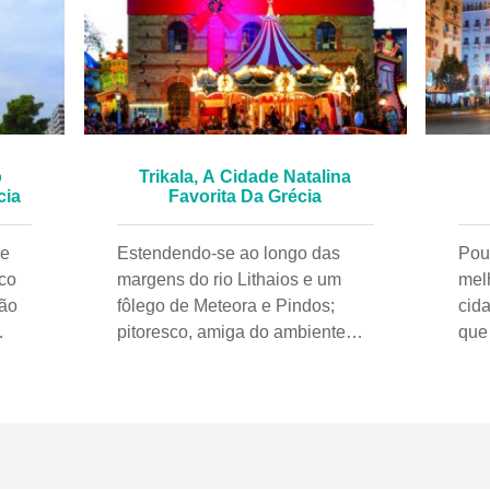
o
Trikala, A Cidade Natalina
cia
Favorita Da Grécia
ue
Estendendo-se ao longo das
Pou
ico
margens do rio Lithaios e um
mel
ção
fôlego de Meteora e Pindos;
cid
pitoresco, amiga do ambiente
que
 sua
(uma cidade que adora
da 
ão
bicicletas), com novos museus
itinerá
 e
interessantes, aplicativos de
da man
e de
tecnologia inteligente e o parque
com
temático de Natal de maior
esc
,
sucesso do país, Trikala, olhe
The