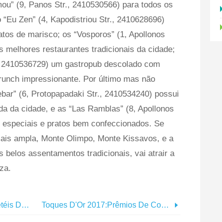
mou” (9, Panos Str., 2410530566) para todos os
 “Eu Zen” (4, Kapodistriou Str., 2410628696)
atos de marisco; os “Vosporos” (1, Apollonos
s melhores restaurantes tradicionais da cidade;
., 2410536729) um gastropub descolado com
unch impressionante. Por último mas não
bar” (6, Protopapadaki Str., 2410534240) possui
ada da cidade, e as “Las Ramblas” (8, Apollonos
s especiais e pratos bem confeccionados. Se
mais ampla, Monte Olimpo, Monte Kissavos, e a
belos assentamentos tradicionais, vai atrair a
za.
O Melhor Dos Bares De Coquetéis Dos EUA Em Atenas Por Uma Noite
Toques D'Or 2017:Prêmios De Cozinha Grega