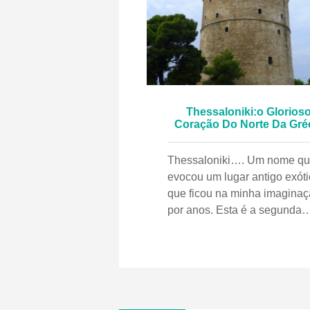
Thessaloniki:o Glorios
Coração Do Norte Da Gré
Thessaloniki…. Um nome q
evocou um lugar antigo exót
que ficou na minha imagina
por anos. Esta é a segunda
cidade da Grécia com toda a
antiguidade agora um coraç
pulsante de cultura, culinária
patrimônio com a diversidad
pessoas que passaram por
milênios. O rei da Macedônia