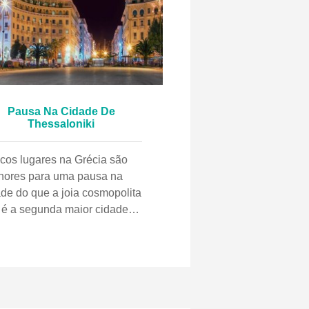
Pausa Na Cidade De
Thessaloniki
cos lugares na Grécia são
hores para uma pausa na
ade do que a joia cosmopolita
 é a segunda maior cidade
Grécia. E desenhamos o
rio perfeito. Celestial café
hã caseiro Começar o dia
 uma porção de bougatsa
amosa quente é um ritual de
ssaloniki, e não há nada