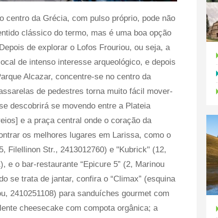
 centro da Grécia, com pulso próprio, pode não
entido clássico do termo, mas é uma boa opção
epois de explorar o Lofos Frouriou, ou seja, a
local de intenso interesse arqueológico, e depois
arque Alcazar, concentre-se no centro da
ssarelas de pedestres torna muito fácil mover-
 se descobrirá se movendo entre a Plateia
ios] e a praça central onde o coração da
contrar os melhores lugares em Larissa, como o
, Filellinon Str., 2413012760) e "Kubrick" (12,
, e o bar-restaurante “Epicure 5” (2, Marinou
o se trata de jantar, confira o “Climax” (esquina
elou, 2410251108) para sanduíches gourmet com
celente cheesecake com compota orgânica; a