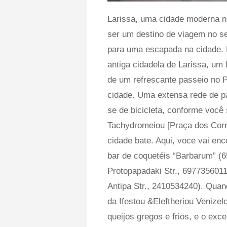
Larissa, uma cidade moderna no
ser um destino de viagem no s
para uma escapada na cidade. D
antiga cidadela de Larissa, um 
de um refrescante passeio no P
cidade. Uma extensa rede de pa
se de bicicleta, conforme você
Tachydromeiou [Praça dos Corre
cidade bate. Aqui, voce vai en
bar de coquetéis “Barbarum” (65
Protopapadaki Str., 6977356011)
Antipa Str., 2410534240). Quand
da Ifestou &Eleftheriou Veniz
queijos gregos e frios, e o ex