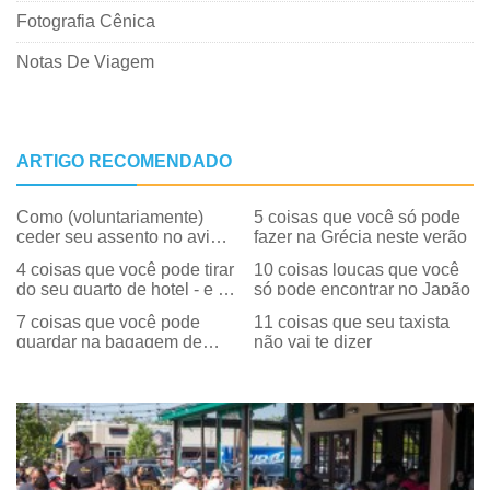
Fotografia Cênica
Notas De Viagem
ARTIGO RECOMENDADO
Como (voluntariamente)
5 coisas que você só pode
ceder seu assento no avião
fazer na Grécia neste verão
em troca de dinheiro
4 coisas que você pode tirar
10 coisas loucas que você
do seu quarto de hotel - e 6
só pode encontrar no Japão
que você não pode
7 coisas que você pode
11 coisas que seu taxista
guardar na bagagem de
não vai te dizer
mão – e 4 que você
definitivamente não pode