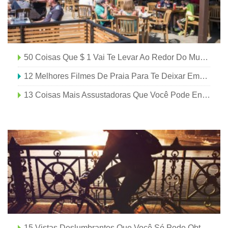
50 Coisas Que $ 1 Vai Te Levar Ao Redor Do Mundo
12 Melhores Filmes De Praia Para Te Deixar Empolgado Para O Verão
13 Coisas Mais Assustadoras Que Você Pode Encontrar No Fundo Do Oceano
15 Vistas Deslumbrantes Que Você Só Pode Obter Em Um Cruzeiro No Mediterrâneo