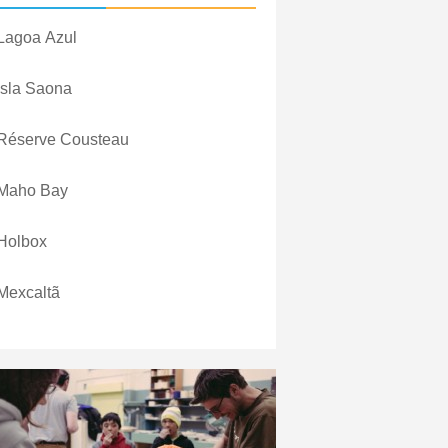
Lagoa Azul
Isla Saona
Réserve Cousteau
Maho Bay
Holbox
Mexcaltã