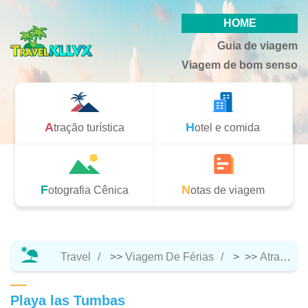
HOME
Guia de viagem
Viagem de bom senso
Atração turística
Hotel e comida
Fotografia Cênica
Notas de viagem
Travel
>>
Viagem De Férias
> >>
Atração Turística
Playa las Tumbas