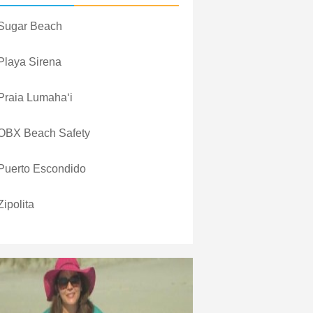
Sugar Beach
Playa Sirena
Praia Lumahaʻi
OBX Beach Safety
Puerto Escondido
Zipolita