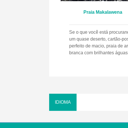
Praia Makalawena
Se o que você está procuran
um quase deserto, cartão-pos
perfeito de macio, praia de a
branca com brilhantes águas
azul-esverdeadas, vá para M
Embora popular, esta cadeia
enseadas idílicas absorve as
multidões tão bem que você
ainda vai sentir como se tive
encontrado o paraíso. A ens
mais ao norte é mais arenos
suave, enquanto a enseada 
ao sul é (ilegalmente) um loc
nu para banhos de sol. A