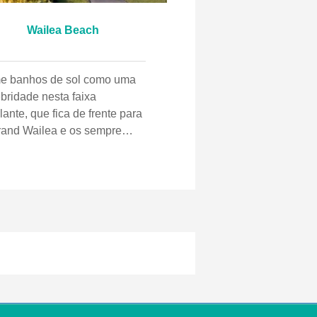
Wailea Beach
e banhos de sol como uma
bridade nesta faixa
ilante, que fica de frente para
rand Wailea e os sempre
gantes resorts Four Seasons
ferece um menu completo de
idades aquáticas. A praia se
lina gradualmente, tornando-o
bom local para nadar.
ndo está calmo, há mergulho
ente em torno do ponto
hoso no extremo sul. Na
oria das tardes, há uma
bra de praia suave adequada