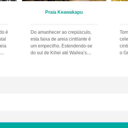
Praia Keawakapu
do é
Do amanhecer ao crepúsculo,
Tom
tal
esta faixa de areia cintilante é
cele
reia
um empecilho. Estendendo-se
cint
do sul de Kihei até Wailea’s
o G
aks.
Mokapu Beach, Keawakapu está
ele
 de
afastado da estrada principal e
e o
menos visível do que as
ativ
principais praias à beira da
inc
sse
estrada de Kihei, ao norte.
um 
eada
Também é menos lotado, e é um
Qua
a e
ótimo lugar para se acomodar e
dec
mais
assistir o pôr do sol. Com sua
roc
al
areia macia como almofada,
mai
Keawakapu também é um dos
que